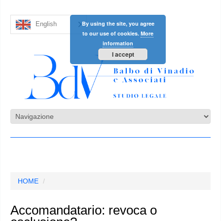
By using the site, you agree
English
to our use of cookies.
More
information
I accept
HOME
Accomandatario: revoca o