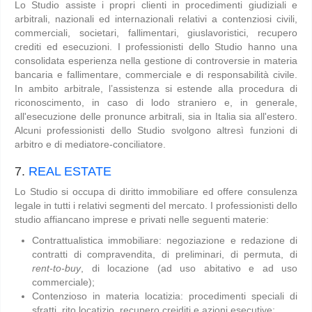
Lo Studio assiste i propri clienti in procedimenti giudiziali e
arbitrali, nazionali ed internazionali relativi a contenziosi civili,
commerciali, societari, fallimentari, giuslavoristici, recupero
crediti ed esecuzioni. I professionisti dello Studio hanno una
consolidata esperienza nella gestione di controversie in materia
bancaria e fallimentare, commerciale e di responsabilità civile.
In ambito arbitrale, l’assistenza si estende alla procedura di
riconoscimento, in caso di lodo straniero e, in generale,
all'esecuzione delle pronunce arbitrali, sia in Italia sia all'estero.
Alcuni professionisti dello Studio svolgono altresì funzioni di
arbitro e di mediatore-conciliatore.
7.
REAL ESTATE
Lo Studio si occupa di diritto immobiliare ed offere consulenza
legale in tutti i relativi segmenti del mercato. I professionisti dello
studio affiancano imprese e privati nelle seguenti materie:
Contrattualistica immobiliare: negoziazione e redazione di
contratti di compravendita, di preliminari, di permuta, di
rent-to-buy
, di locazione (ad uso abitativo e ad uso
commerciale);
Contenzioso in materia locatizia: procedimenti speciali di
sfratti, rito locatizio, recupero creiditi e azioni esecutive;