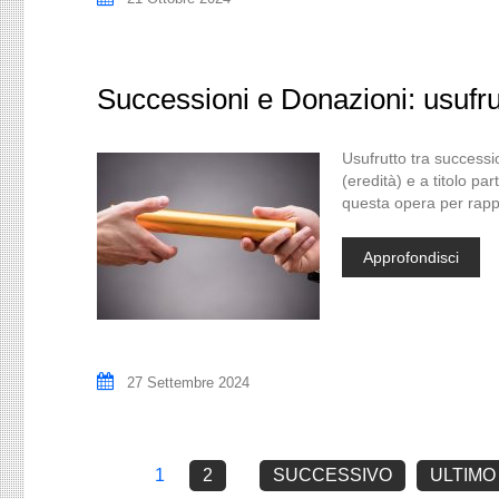
Successioni e Donazioni: usufru
Usufrutto tra successio
(eredità) e a titolo pa
questa opera per rappo
Approfondisci
27 Settembre 2024
1
2
SUCCESSIVO
ULTIMO