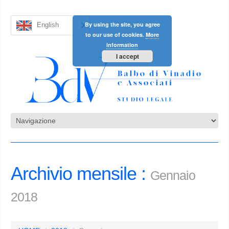
By using the site, you agree
English
to our use of cookies.
More
information
I accept
Archivio mensile :
Gennaio
2018