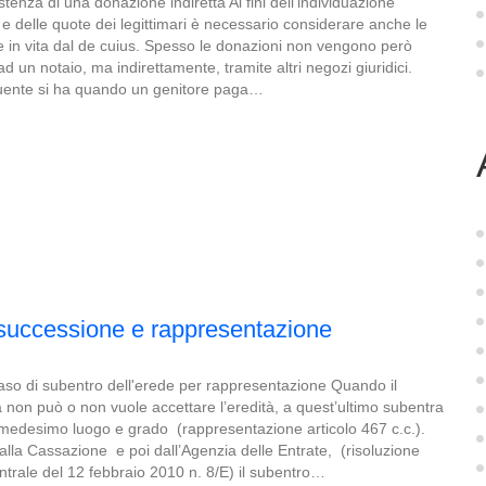
tenza di una donazione indiretta Ai fini dell’individuazione
o e delle quote dei legittimari è necessario considerare anche le
e in vita dal de cuius. Spesso le donazioni non vengono però
d un notaio, ma indirettamente, tramite altri negozi giuridici.
quente si ha quando un genitore paga…
 successione e rappresentazione
aso di subentro dell'erede per rappresentazione Quando il
à non può o non vuole accettare l’eredità, a quest’ultimo subentra
l medesimo luogo e grado (rappresentazione articolo 467 c.c.).
lla Cassazione e poi dall’Agenzia delle Entrate, (risoluzione
ntrale del 12 febbraio 2010 n. 8/E) il subentro…