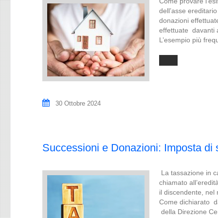
Come provare l'esis
dell’asse ereditari
donazioni effettuat
effettuate davanti a
L’esempio più fre
30 Ottobre 2024
Successioni e Donazioni: Imposta di
La tassazione in c
chiamato all’eredit
il discendente, ne
Come dichiarato da
della Direzione Ce