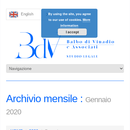
By using the site, you agree
English
to our use of cookies.
More
information
I accept
Archivio mensile :
Gennaio
2020