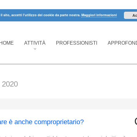
il sito, accetti l'utilizzo dei cookie da parte nostra.
Maggiori informazioni
Ac
HOME
ATTIVITÀ
PROFESSIONISTI
APPROFOND
 2020
lare è anche comproprietario?