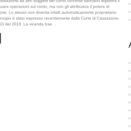
estazione ad altri soggetti del conto corrente bancario legittima il
tuare operazioni sul conto, ma non gli attribuisce il potere di
rie. Lo stesso non diventa infatti automaticamente proprietario
rincipio è stato espresso recentemente dalla Corte di Cassazione,
63 del 2019. La vicenda trae…