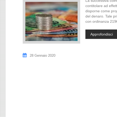
La successiva coint
contitolare ad effet
disporne come prop
del denaro. Tale p
con ordinanza 219
Approfondisci
28 Gennaio 2020