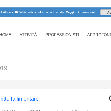
il sito, accetti l'utilizzo dei cookie da parte nostra.
Maggiori informazioni
Ac
HOME
ATTIVITÀ
PROFESSIONISTI
APPROFOND
019
ritto fallimentare