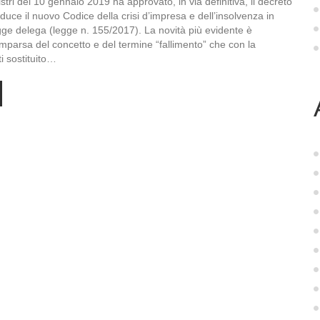
istri del 10 gennaio 2019 ha approvato, in via definitiva, il decreto
oduce il nuovo Codice della crisi d’impresa e dell’insolvenza in
gge delega (legge n. 155/2017). La novità più evidente è
mparsa del concetto e del termine “fallimento” che con la
ti sostituito…