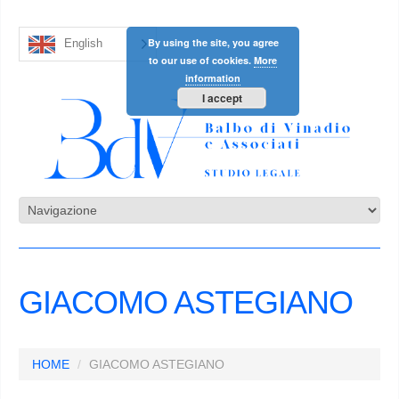
By using the site, you agree
English
to our use of cookies.
More
information
I accept
GIACOMO ASTEGIANO
HOME
GIACOMO ASTEGIANO