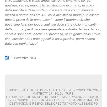
civile manchino o siano andati distrutti o smarriti o se, per
qualsiasi causa, manchi la registrazione di un atto, la prova
della nascita e della morte può essere data con qualunque
mezzo a norma dell'art. 452 civ e allo stesso modo può essere
data la prova delle annotazioni - come il matrimonio-che
dovevano farsi per legge sugli atti dello stato civile mancanti;
detta norma, per il carattere generale e astratto del suo dettato,
serve a sopperire, anche nel processo, all'esigenza della prova
che, sussistendo i presupposti in essa previsti, potrà essere
data con ogni mezzo".
2 Settembre 2024
STUDIO LEGALE BALBO DI VINADIO E ASSOCIATI - CORSO GIACOMO
MATTEOTTI 17 - 10121 - TURIN
TEL +3901151908 FAX +390115190812 - EMAIL:
- VAT NO 09181440018
- - FOR WHICH THE CUSTOMS OFFICE OF THE MEMBER STATE OF
DESTINATION IS RESPONSIBLE CREDITS PHOTO: ALESSANDRO