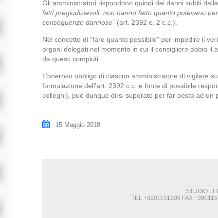
Gli amministratori rispondono quindi dei danni subiti dall
fatti pregiudizievoli, non hanno fatto quanto potevano pe
conseguenze dannose
” (art. 2392 c. 2 c.c.).
Nel concetto di “fare quanto possibile” per impedire il ver
organi delegati nel momento in cui il consigliere abbia il a
da questi compiuti.
L’oneroso obbligo di ciascun amministratore di
vigilare
sul
formulazione dell’art. 2392 c.c. e fonte di possibile respo
colleghi), può dunque dirsi superato per far posto ad un 
15 Maggio 2018
STUDIO LEG
TEL +3901151908 FAX +390115