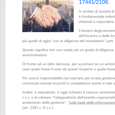
17441/2106.
In ambito di società d
è fondamentale individu
chiamati a rispondere 
Il dovere degli amminis
dell’incarico e dalle 
più quello di agire “
con la diligenza del mandatario
” (artt
Questo significa che non esiste più un grado di diligenz
amministratore.
Di fronte ad un fatto dannoso, per accertare se un ammini
caso quale fosse il ruolo da questi ricoperto e quale fosse 
Per aversi responsabilità (ad esempio per errata gestione 
convenuto avesse incarichi e competenze anche in tale s
Inoltre, e soprattutto, è oggi richiesto a ciascun amminist
c.c.), e di valutare “
l’adeguatezza dell’assetto organizzati
andamento della gestione
”, “
sulla base delle informazioni
(art. 2381 c. 6 c.c.).