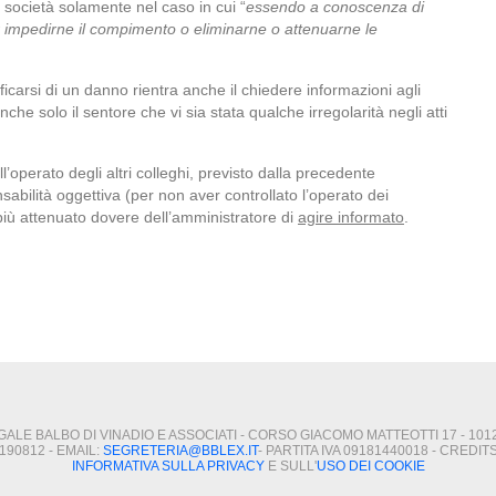
a società solamente nel caso in cui “
essendo a conoscenza di
r impedirne il compimento o eliminarne o attenuarne le
ificarsi di un danno rientra anche il chiedere informazioni agli
nche solo il sentore che vi sia stata qualche irregolarità negli atti
l’operato degli altri colleghi, previsto dalla precedente
nsabilità oggettiva (per non aver controllato l’operato dei
più attenuato dovere dell’amministratore di
agire informato
.
ALE BALBO DI VINADIO E ASSOCIATI - CORSO GIACOMO MATTEOTTI 17 - 101
190812 - EMAIL:
SEGRETERIA@BBLEX.IT
- PARTITA IVA 09181440018 - CRED
INFORMATIVA SULLA PRIVACY
E SULL'
USO DEI COOKIE