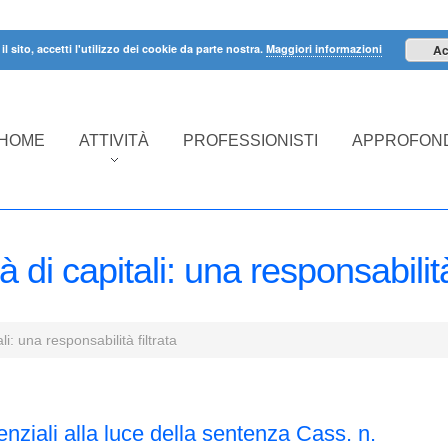
il sito, accetti l'utilizzo dei cookie da parte nostra.
Maggiori informazioni
Ac
HOME
ATTIVITÀ
PROFESSIONISTI
APPROFOND
 di capitali: una responsabilità 
i: una responsabilità filtrata
enziali alla luce della sentenza Cass. n.