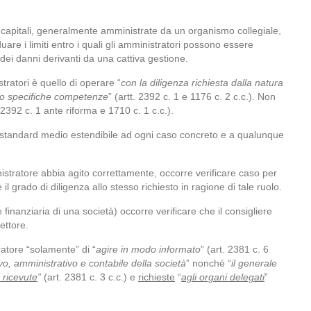
i capitali, generalmente amministrate da un organismo collegiale,
are i limiti entro i quali gli amministratori possono essere
dei danni derivanti da una cattiva gestione.
tratori è quello di operare “
con la diligenza richiesta dalla natura
loro specifiche competenze
” (artt. 2392 c. 1 e 1176 c. 2 c.c.). Non
. 2392 c. 1 ante riforma e 1710 c. 1 c.c.).
a standard medio estendibile ad ogni caso concreto e a qualunque
stratore abbia agito correttamente, occorre verificare caso per
il grado di diligenza allo stesso richiesto in ragione di tale ruolo.
finanziaria di una società) occorre verificare che il consigliere
ettore.
ratore “solamente” di “
agire in modo informato
” (art. 2381 c. 6
vo, amministrativo e contabile della società
” nonché “
il generale
 ricevute
”
(art. 2381 c. 3 c.c.) e
richieste
“
agli organi delegati
”