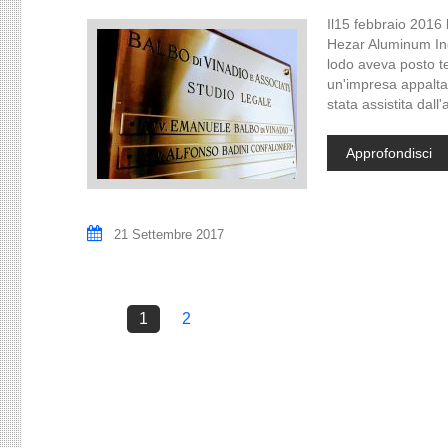
Il15 febbraio 2016 
Hezar Aluminum Indu
lodo aveva posto t
un'impresa appaltat
stata assistita dal
Approfondisci
21 Settembre 2017
1
2