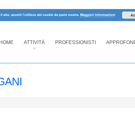
il sito, accetti l'utilizzo dei cookie da parte nostra.
Maggiori informazioni
Ac
HOME
ATTIVITÀ
PROFESSIONISTI
APPROFOND
GANI